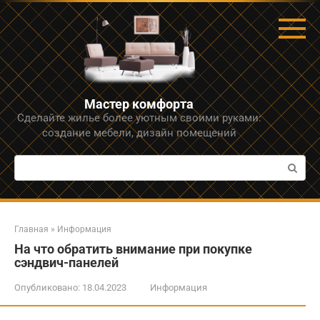
Перейти
к
контенту
Мастер комфорта
Сделайте жилье более уютным своими руками:
создание мебели, дизайн помещений
Поиск:
Главная
»
Информация
На что обратить внимание при покупке
сэндвич-панелей
Опубликовано:
18.04.2023
Информация