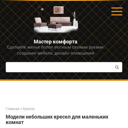
Перейти
к
контенту
Мастер комфорта
Сделайте жилье более уютным своими руками:
создание мебели, дизайн помещений
Поиск:
Главная
»
Кресла
Модели небольших кресел для маленьких
комнат