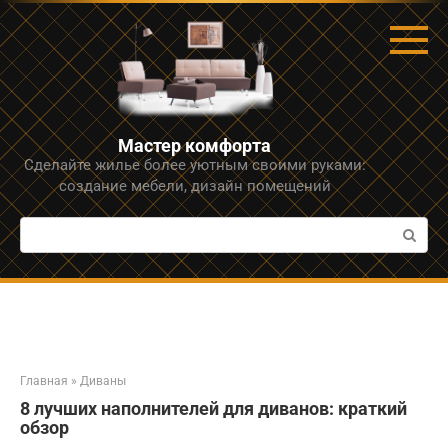
Перейти
к
контенту
Мастер комфорта
Сделайте жилье более уютным своими руками:
создание мебели, дизайн помещений
Поиск:
Главная
»
Диваны
8 лучших наполнителей для диванов: краткий
обзор