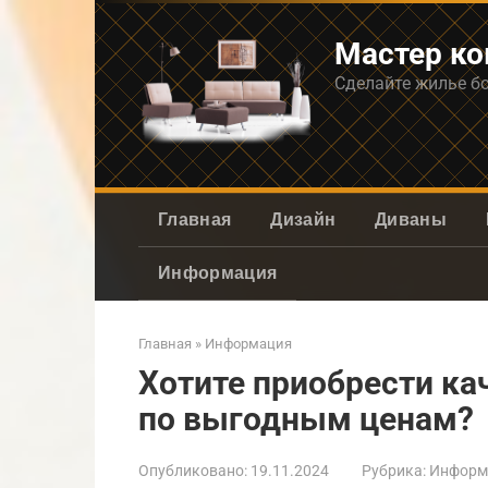
Перейти
к
Мастер к
контенту
Сделайте жилье б
Главная
Дизайн
Диваны
Информация
Главная
»
Информация
Хотите приобрести ка
по выгодным ценам?
Опубликовано:
19.11.2024
Рубрика:
Информ