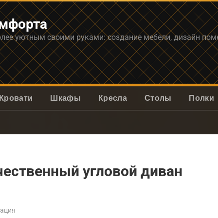
омфорта
олее уютным своими руками: создание мебели, дизайн по
Кровати
Шкафы
Кресла
Столы
Полки
чественный угловой диван
ация