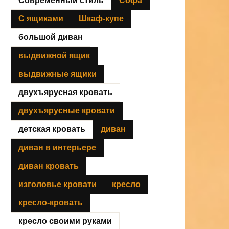
Современный стиль
Софа
С ящиками
Шкаф-купе
большой диван
выдвижной ящик
выдвижные ящики
двухъярусная кровать
двухъярусные кровати
детская кровать
диван
диван в интерьере
диван кровать
изголовье кровати
кресло
кресло-кровать
кресло своими руками