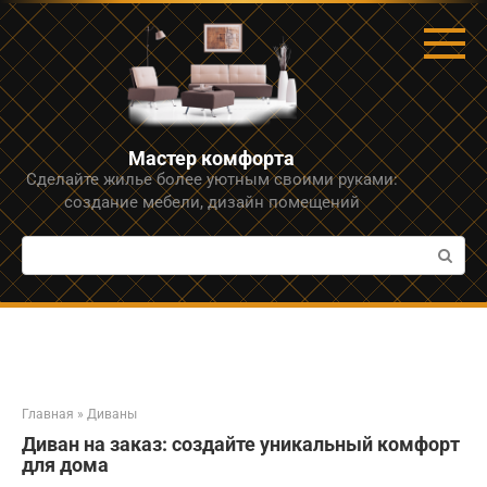
Перейти
к
контенту
Мастер комфорта
Сделайте жилье более уютным своими руками:
создание мебели, дизайн помещений
Поиск:
Главная
»
Диваны
Диван на заказ: создайте уникальный комфорт
для дома