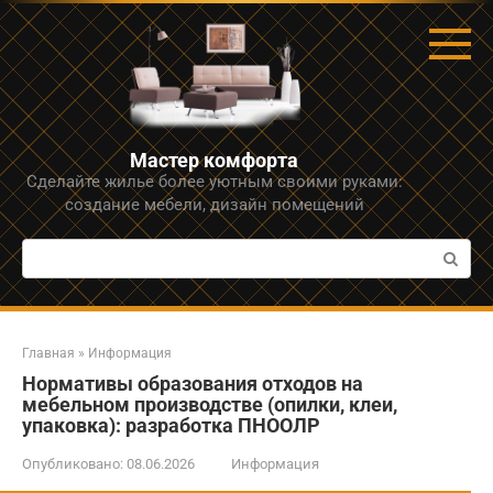
Перейти
к
контенту
Мастер комфорта
Сделайте жилье более уютным своими руками:
создание мебели, дизайн помещений
Поиск:
Главная
»
Информация
Нормативы образования отходов на
мебельном производстве (опилки, клеи,
упаковка): разработка ПНООЛР
Опубликовано:
08.06.2026
Информация