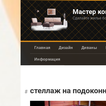
Перейти
к
Мастер к
контенту
Сделайте жилье б
Главная
Дизайн
Диваны
Информация
стеллаж на подокон