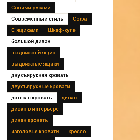
Своими руками
Современный стиль
Софа
С ящиками
Шкаф-купе
большой диван
выдвижной ящик
выдвижные ящики
двухъярусная кровать
двухъярусные кровати
детская кровать
диван
диван в интерьере
диван кровать
изголовье кровати
кресло