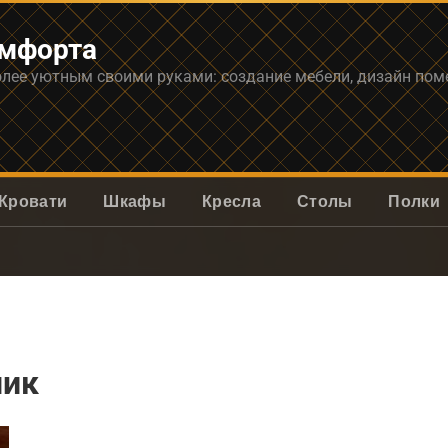
омфорта
олее уютным своими руками: создание мебели, дизайн по
Кровати
Шкафы
Кресла
Столы
Полки
ник