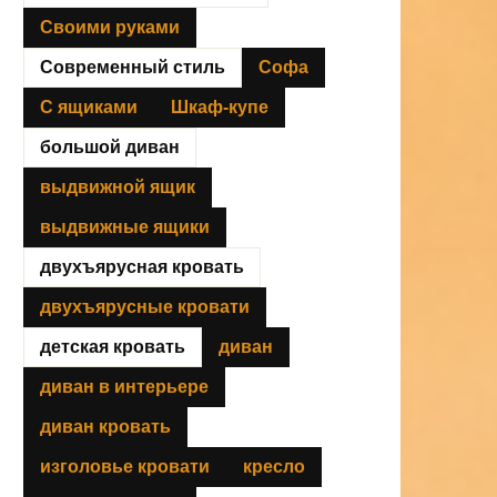
Своими руками
Современный стиль
Софа
С ящиками
Шкаф-купе
большой диван
выдвижной ящик
выдвижные ящики
двухъярусная кровать
двухъярусные кровати
детская кровать
диван
диван в интерьере
диван кровать
изголовье кровати
кресло