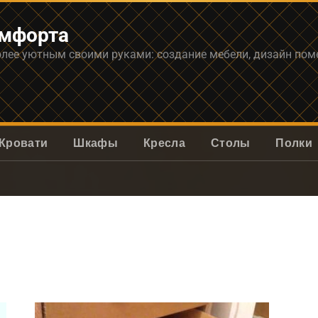
омфорта
олее уютным своими руками: создание мебели, дизайн по
Кровати
Шкафы
Кресла
Столы
Полки