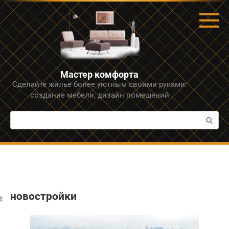
Перейти
к
контенту
Мастер комфорта
Сделайте жилье более уютным своими руками:
создание мебели, дизайн помещений
Поиск:
новостройки