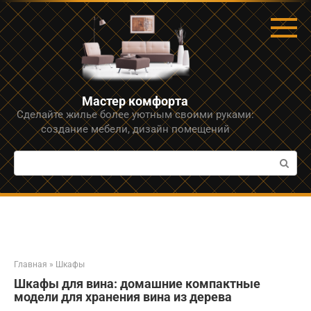
Перейти
к
контенту
Мастер комфорта
Сделайте жилье более уютным своими руками:
создание мебели, дизайн помещений
Поиск:
Главная
»
Шкафы
Шкафы для вина: домашние компактные
модели для хранения вина из дерева