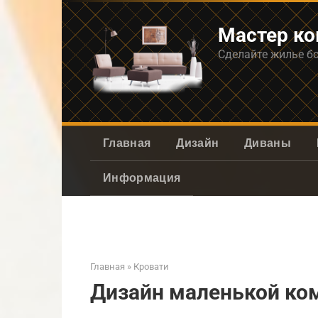
Перейти
к
Мастер к
контенту
Сделайте жилье б
Главная
Дизайн
Диваны
Информация
Главная
»
Кровати
Дизайн маленькой ком