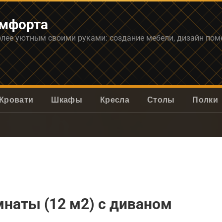
омфорта
олее уютным своими руками: создание мебели, дизайн по
Кровати
Шкафы
Кресла
Столы
Полки
наты (12 м2) с диваном