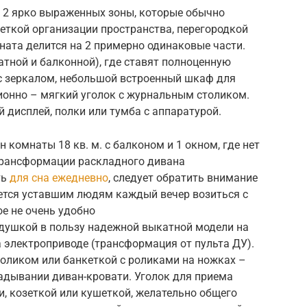
е 2 ярко выраженных зоны, которые обычно
еткой организации пространства, перегородкой
ната делится на 2 примерно одинаковые части.
тной и балконной), где ставят полноценную
с зеркалом, небольшой встроенный шкаф для
ионно – мягкий уголок с журнальным столиком.
 дисплей, полки или тумба с аппаратурой.
 комнаты 18 кв. м. с балконом и 1 окном, где нет
 трансформации раскладного дивана
ть
для сна ежедневно
, следует обратить внимание
чется уставшим людям каждый вечер возиться с
ое не очень удобно
адушкой в пользу надежной выкатной модели на
 электроприводе (трансформация от пульта ДУ).
оликом или банкеткой с роликами на ножках –
адывании диван-кровати. Уголок для приема
, козеткой или кушеткой, желательно общего