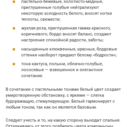
пастельно-бежевые, золотисто-медные,
приглушенные голубые нейтрализуют
некоторую холодность белого, вносят нотки
теплоты, свежести;
жухлая роза, приглушенная гамма красного,
коричневого, бордо вносят баланс, создают
настроение спокойной радости, заботы;
насыщенные клюквенные, красные, бордовые
оттенки наоборот придают белому «бодрости»;
тона кактуса, полыни, облачно-голубые,
лососевые — взвешенное и элегантное
сочетание.
В сочетании с пастельными тонами белый цвет создает
умиротворенную обстановку, с яркими — слегка
будоражащую, стимулирующую. Белый гармонирует с
любым тоном, так как он является базовым.
Следует учесть и то, на какую сторону выходит спальня.
Отталкиваясь от этого подбирать цвета компаньоны.