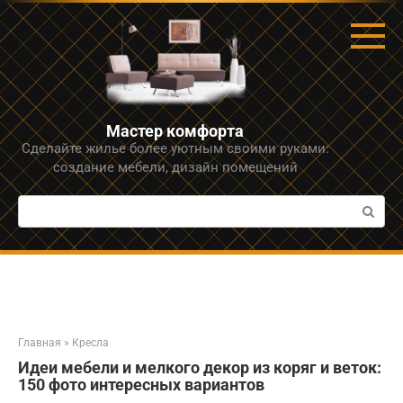
Перейти
к
контенту
Мастер комфорта
Сделайте жилье более уютным своими руками:
создание мебели, дизайн помещений
Поиск:
Главная
»
Кресла
Идеи мебели и мелкого декор из коряг и веток:
150 фото интересных вариантов