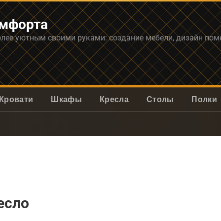
омфорта
олее уютным своими руками: создание мебели, дизайн по
Кровати
Шкафы
Кресла
Столы
Полки
есло