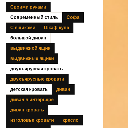
Своими руками
Современный стиль
Софа
С ящиками
Шкаф-купе
большой диван
выдвижной ящик
выдвижные ящики
двухъярусная кровать
двухъярусные кровати
детская кровать
диван
диван в интерьере
диван кровать
изголовье кровати
кресло