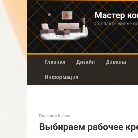
Перейти
к
Мастер к
контенту
Сделайте жилье б
Главная
Дизайн
Диваны
Информация
Главная
»
Кресла
Выбираем рабочее кр