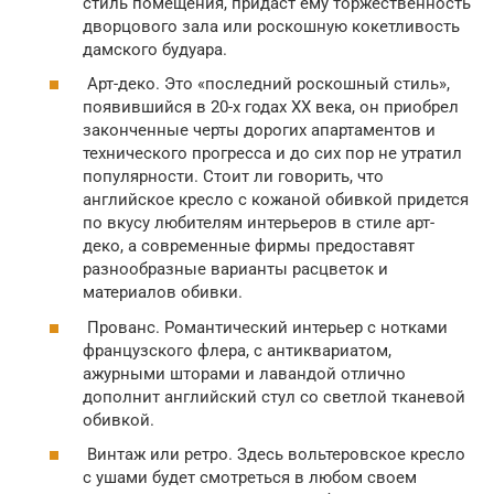
стиль помещения, придаст ему торжественность
дворцового зала или роскошную кокетливость
дамского будуара.
Арт-деко. Это «последний роскошный стиль»,
появившийся в 20-х годах XX века, он приобрел
законченные черты дорогих апартаментов и
технического прогресса и до сих пор не утратил
популярности. Стоит ли говорить, что
английское кресло с кожаной обивкой придется
по вкусу любителям интерьеров в стиле арт-
деко, а современные фирмы предоставят
разнообразные варианты расцветок и
материалов обивки.
Прованс. Романтический интерьер с нотками
французского флера, с антиквариатом,
ажурными шторами и лавандой отлично
дополнит английский стул со светлой тканевой
обивкой.
Винтаж или ретро. Здесь вольтеровское кресло
с ушами будет смотреться в любом своем