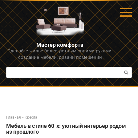
Перейти
к
контенту
Мастер комфорта
Сделайте жилье более уютным своими руками:
создание мебели, дизайн помещений
Поиск:
Главная
»
Кресла
Мебель в стиле 60-х: уютный интерьер родом
из прошлого