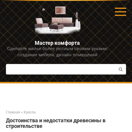
Перейти
к
контенту
Мастер комфорта
Сделайте жилье более уютным своими руками:
создание мебели, дизайн помещений
Поиск:
Главная
»
Кресла
Достоинства и недостатки древесины в
строительстве