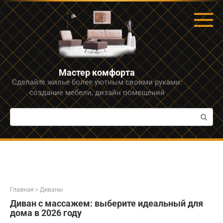
Перейти
к
контенту
Мастер комфорта
Сделайте жилье более уютным своими руками:
создание мебели, дизайн помещений
Поиск:
Главная
»
Диваны
Диван с массажем: выберите идеальный для
дома в 2026 году