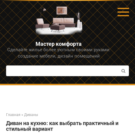
Перейти
к
контенту
Мастер комфорта
Сделайте жилье более уютным своими руками:
создание мебели, дизайн помещений
Поиск:
Главная
»
Диваны
Диван на кухню: как выбрать практичный и
стильный вариант