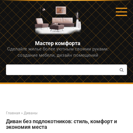
Перейти
к
контенту
Мастер комфорта
Сделайте жилье более уютным своими руками:
создание мебели, дизайн помещений
Поиск:
Главная
»
Диваны
Диван без подлокотников: стиль, комфорт и
экономия места