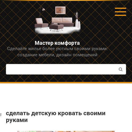
Перейти
к
контенту
Мастер комфорта
Сделайте жилье более уютным своими руками:
создание мебели, дизайн помещений
Поиск:
сделать детскую кровать своими
руками