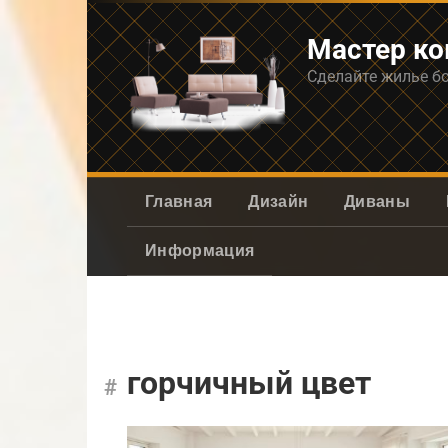
Перейти
к
Мастер к
контенту
Сделайте жилье б
Главная
Дизайн
Диваны
Информация
горчичный цвет