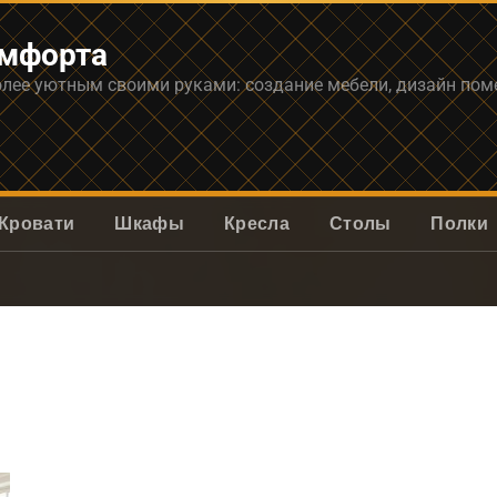
омфорта
олее уютным своими руками: создание мебели, дизайн по
Кровати
Шкафы
Кресла
Столы
Полки