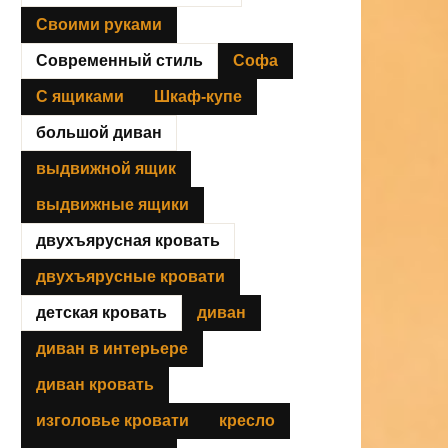
Своими руками
Современный стиль
Софа
С ящиками
Шкаф-купе
большой диван
выдвижной ящик
выдвижные ящики
двухъярусная кровать
двухъярусные кровати
детская кровать
диван
диван в интерьере
диван кровать
изголовье кровати
кресло