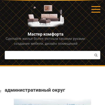
Перейти
к
контенту
Мастер комфорта
Сделайте жилье более уютным своими руками:
создание мебели, дизайн помещений
Поиск:
административный округ