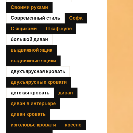
Своими руками
Современный стиль
Софа
С ящиками
Шкаф-купе
большой диван
выдвижной ящик
выдвижные ящики
двухъярусная кровать
двухъярусные кровати
детская кровать
диван
диван в интерьере
диван кровать
изголовье кровати
кресло