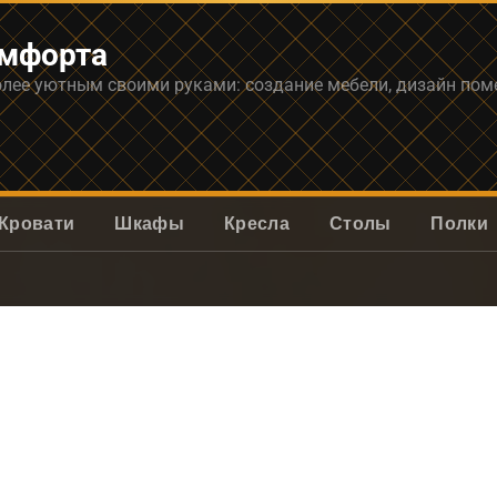
омфорта
олее уютным своими руками: создание мебели, дизайн по
Кровати
Шкафы
Кресла
Столы
Полки