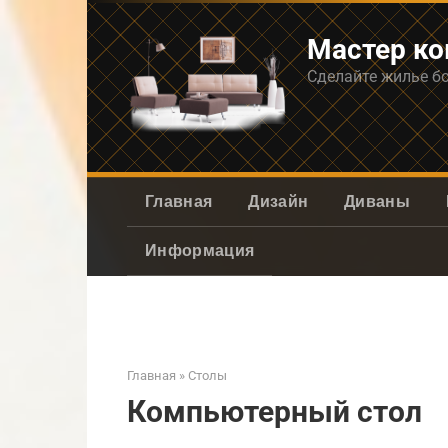
Перейти
к
Мастер к
контенту
Сделайте жилье б
Главная
Дизайн
Диваны
Информация
Главная
»
Столы
Компьютерный стол