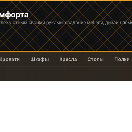
омфорта
олее уютным своими руками: создание мебели, дизайн по
Кровати
Шкафы
Кресла
Столы
Полки