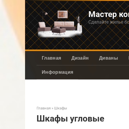
Перейти
к
Мастер к
контенту
Сделайте жилье б
Главная
Дизайн
Диваны
Информация
Главная
»
Шкафы
Шкафы угловые