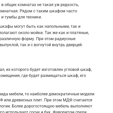
 в общих комнатах не такая уж редкость,
комнатная. Рядом с таким шкафом часто
и тумбы для техники.
 шкафы могут быть как напольными, так и
полагают около мойки. Так же как и платяные,
различную форму. При этом радиусные
выпуклой, так и с вогнутой внутрь дверцей.
л, из которого будет изготовлен угловой шкаф,
помещения, где будет размещаться шкаф, его
вида мебели, то наиболее демократичные модели
 или древесных плит. При этом МДФ считается
ологии. Более дорогостоящую мебель выполняют
его используют сосну и бук. Фаворитом среди