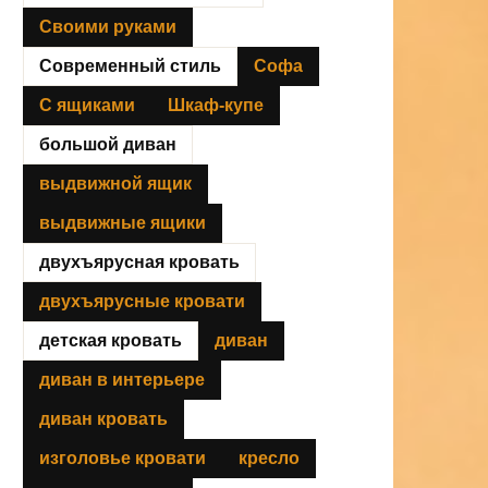
Своими руками
Современный стиль
Софа
С ящиками
Шкаф-купе
большой диван
выдвижной ящик
выдвижные ящики
двухъярусная кровать
двухъярусные кровати
детская кровать
диван
диван в интерьере
диван кровать
изголовье кровати
кресло