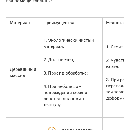
при помощи таблицы:
Материал
Преимущества
Недостатк
1. Экологически чистый
материал;
1. Стоит до
2. Долговечен;
2. Чувстви
влаге;
Деревянный
3. Прост в обработке;
массив
3. При резк
перепадах
4. При небольшом
температу
повреждении можно
деформиро
легко восстановить
текстуру.