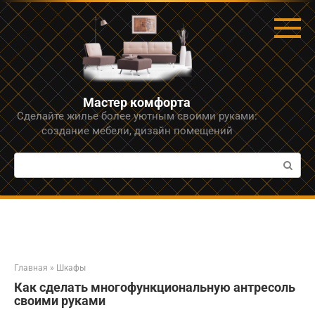
Перейти
к
контенту
Мастер комфорта
Сделайте жилье более уютным своими руками:
создание мебели, дизайн помещений
Поиск:
Главная
»
Шкафы
Как сделать многофункциональную антресоль
своими руками