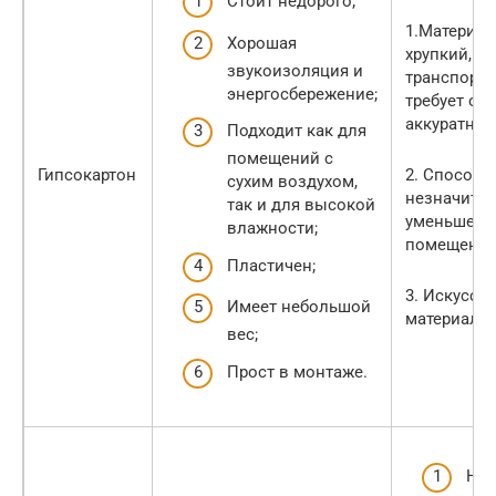
Стоит недорого;
1.Материа
Хорошая
хрупкий, ег
звукоизоляция и
транспорти
энергосбережение;
требует ос
аккуратнос
Подходит как для
помещений с
Гипсокартон
2. Способс
сухим воздухом,
незначите
так и для высокой
уменьшени
влажности;
помещения
Пластичен;
3. Искусст
Имеет небольшой
материал.
вес;
Прост в монтаже.
Не