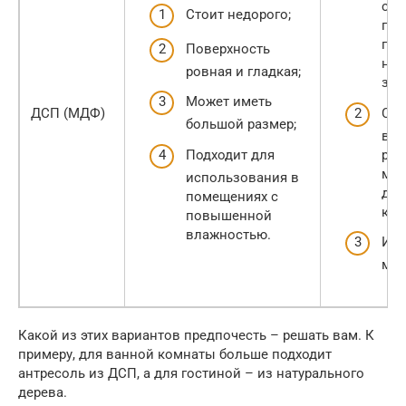
ско
Стоит недорого;
пов
пра
Поверхность
не
ровная и гладкая;
зад
Может иметь
ДСП (МДФ)
С т
большой размер;
вре
Подходит для
раз
мож
использования в
дер
помещениях с
кре
повышенной
влажностью.
Иск
мат
Какой из этих вариантов предпочесть – решать вам. К
примеру, для ванной комнаты больше подходит
антресоль из ДСП, а для гостиной – из натурального
дерева.