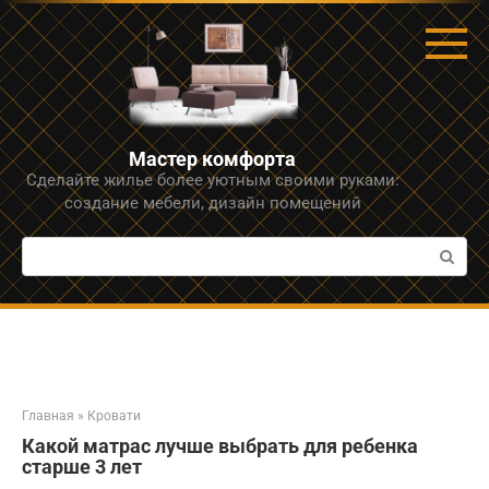
Перейти
к
контенту
Мастер комфорта
Сделайте жилье более уютным своими руками:
создание мебели, дизайн помещений
Поиск:
Главная
»
Кровати
Какой матрас лучше выбрать для ребенка
старше 3 лет