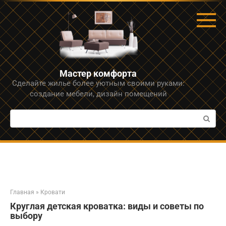
Перейти
к
контенту
Мастер комфорта
Сделайте жилье более уютным своими руками:
создание мебели, дизайн помещений
Поиск:
Главная
»
Кровати
Круглая детская кроватка: виды и советы по
выбору