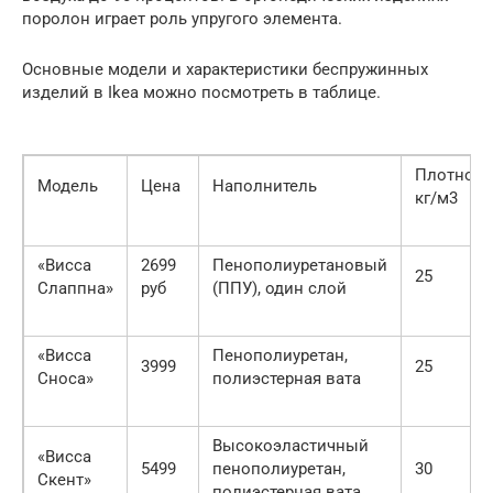
поролон играет роль упругого элемента.
Основные модели и характеристики беспружинных
изделий в Ikea можно посмотреть в таблице.
Плотност
Модель
Цена
Наполнитель
кг/м3
«Висса
2699
Пенополиуретановый
25
Слаппна»
руб
(ППУ), один слой
«Висса
Пенополиуретан,
3999
25
Сноса»
полиэстерная вата
Высокоэластичный
«Висса
5499
пенополиуретан,
30
Скент»
полиэстерная вата