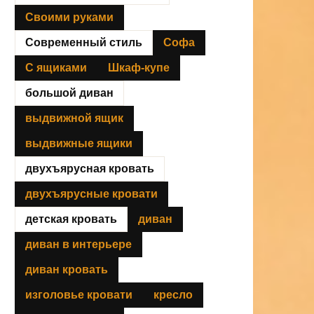
Своими руками
Современный стиль
Софа
С ящиками
Шкаф-купе
большой диван
выдвижной ящик
выдвижные ящики
двухъярусная кровать
двухъярусные кровати
детская кровать
диван
диван в интерьере
диван кровать
изголовье кровати
кресло