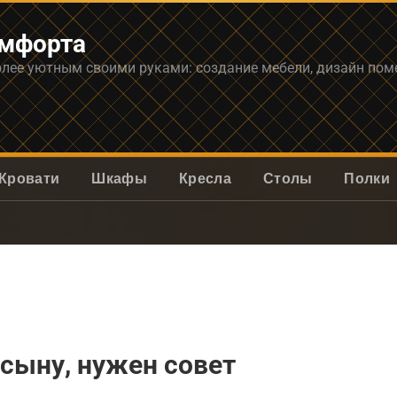
омфорта
олее уютным своими руками: создание мебели, дизайн по
Кровати
Шкафы
Кресла
Столы
Полки
сыну, нужен совет