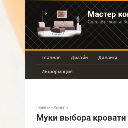
Перейти
к
Мастер к
контенту
Сделайте жилье б
Главная
Дизайн
Диваны
Информация
Главная
»
Кровати
Муки выбора кровати 