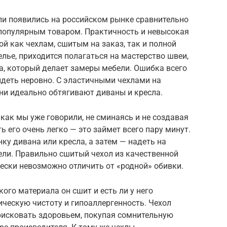
и появились на российском рынке сравнительно
 популярным товаром. Практичность и невысокая
ой как чехлам, сшитым на заказ, так и полной
елье, приходится полагаться на мастерство швеи,
а, который делает замеры мебели. Ошибка всего
сидеть неровно. С эластичными чехлами на
они идеально обтягивают диваны и кресла.
 как мы уже говорили, не сминаясь и не создавая
 его очень легко — это займет всего пару минут.
ку дивана или кресла, а затем — надеть на
ели. Правильно сшитый чехол из качественной
чески невозможно отличить от «родной» обивки.
кого материала он сшит и есть ли у него
ческую чистоту и гипоаллергенность. Чехол
 рисковать здоровьем, покупая сомнительную