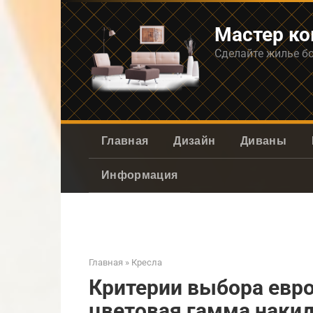
Перейти
к
Мастер к
контенту
Сделайте жилье б
Главная
Дизайн
Диваны
Информация
Главная
»
Кресла
Критерии выбора евро
цветовая гамма наки