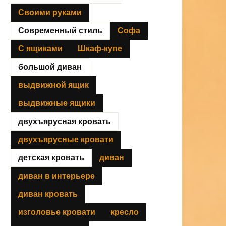
Своими руками
Современный стиль
Софа
С ящиками
Шкаф-купе
большой диван
выдвижной ящик
выдвижные ящики
двухъярусная кровать
двухъярусные кровати
детская кровать
диван
диван в интерьере
диван кровать
изголовье кровати
кресло