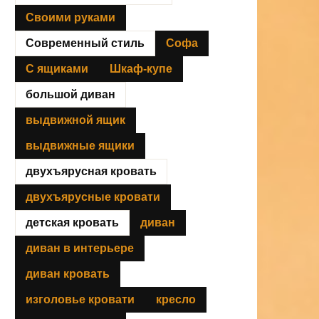
Своими руками
Современный стиль
Софа
С ящиками
Шкаф-купе
большой диван
выдвижной ящик
выдвижные ящики
двухъярусная кровать
двухъярусные кровати
детская кровать
диван
диван в интерьере
диван кровать
изголовье кровати
кресло