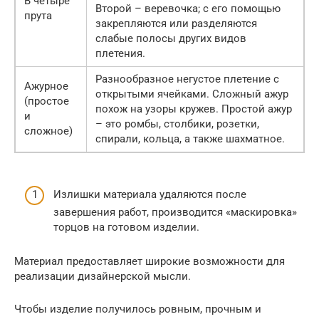
В четыре
Второй – веревочка; с его помощью
прута
закрепляются или разделяются
слабые полосы других видов
плетения.
Разнообразное негустое плетение с
Ажурное
открытыми ячейками. Сложный ажур
(простое
похож на узоры кружев. Простой ажур
и
– это ромбы, столбики, розетки,
сложное)
спирали, кольца, а также шахматное.
Излишки материала удаляются после
завершения работ, производится «маскировка»
торцов на готовом изделии.
Материал предоставляет широкие возможности для
реализации дизайнерской мысли.
Чтобы изделие получилось ровным, прочным и