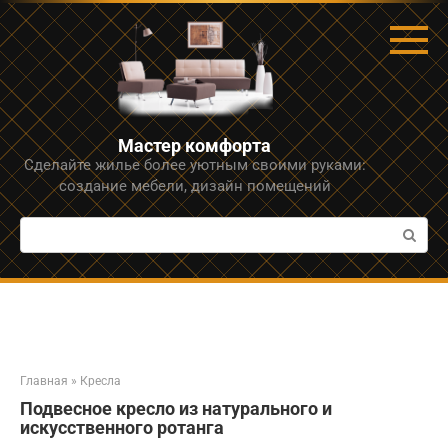
Перейти
к
контенту
Мастер комфорта
Сделайте жилье более уютным своими руками:
создание мебели, дизайн помещений
Поиск:
Главная
»
Кресла
Подвесное кресло из натурального и
искусственного ротанга