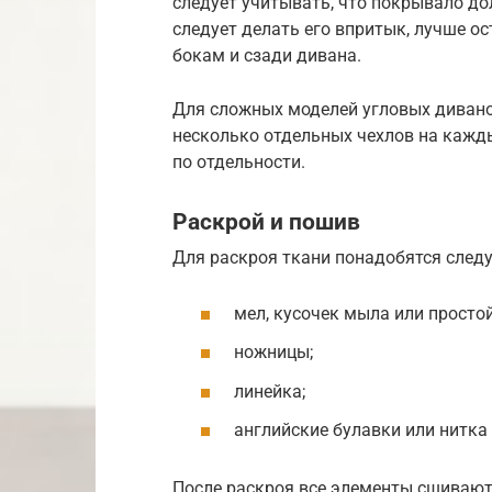
следует учитывать, что покрывало до
следует делать его впритык, лучше ос
бокам и сзади дивана.
Для сложных моделей угловых дивано
несколько отдельных чехлов на кажд
по отдельности.
Раскрой и пошив
Для раскроя ткани понадобятся след
мел, кусочек мыла или просто
ножницы;
линейка;
английские булавки или нитка 
После раскроя все элементы сшиваю