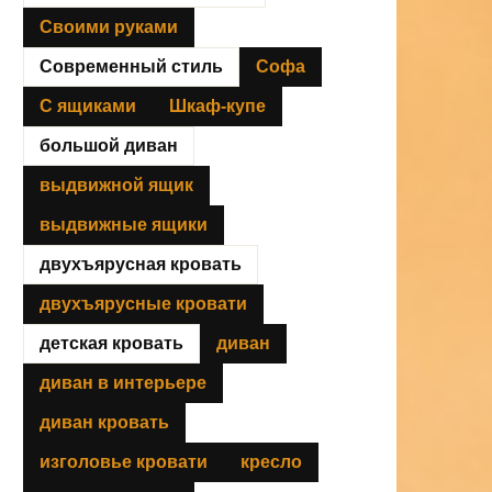
Своими руками
Современный стиль
Софа
С ящиками
Шкаф-купе
большой диван
выдвижной ящик
выдвижные ящики
двухъярусная кровать
двухъярусные кровати
детская кровать
диван
диван в интерьере
диван кровать
изголовье кровати
кресло