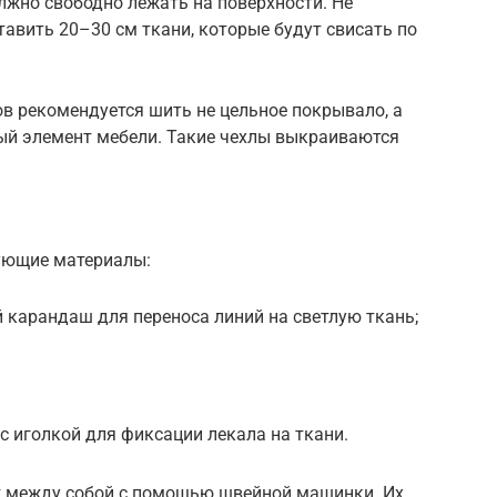
лжно свободно лежать на поверхности. Не
тавить 20–30 см ткани, которые будут свисать по
в рекомендуется шить не цельное покрывало, а
ый элемент мебели. Такие чехлы выкраиваются
ующие материалы:
й карандаш для переноса линий на светлую ткань;
с иголкой для фиксации лекала на ткани.
т между собой с помощью швейной машинки. Их