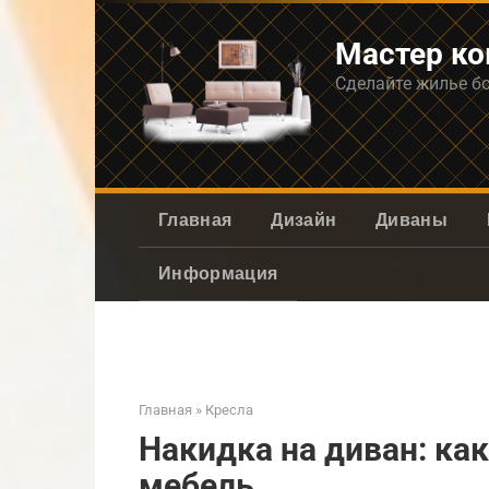
Перейти
к
Мастер к
контенту
Сделайте жилье б
Главная
Дизайн
Диваны
Информация
Главная
»
Кресла
Накидка на диван: ка
мебель