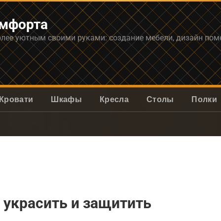
омфорта
олее уютным своими руками: создание мебели, дизайн по
Кровати
Шкафы
Кресла
Столы
Полки
к украсить и защитить