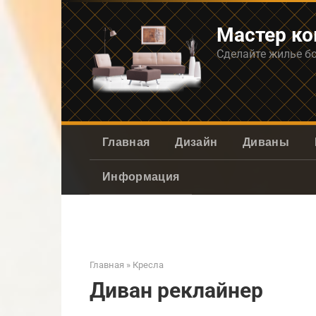
Перейти
к
Мастер к
контенту
Сделайте жилье б
Главная
Дизайн
Диваны
Информация
Главная
»
Кресла
Диван реклайнер