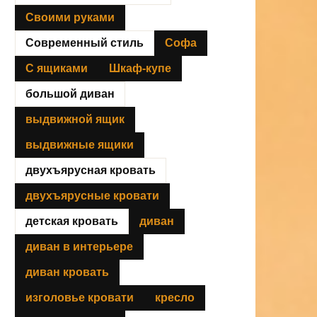
Своими руками
Современный стиль
Софа
С ящиками
Шкаф-купе
большой диван
выдвижной ящик
выдвижные ящики
двухъярусная кровать
двухъярусные кровати
детская кровать
диван
диван в интерьере
диван кровать
изголовье кровати
кресло