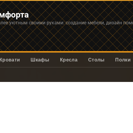
омфорта
олее уютным своими руками: создание мебели, дизайн по
Кровати
Шкафы
Кресла
Столы
Полки