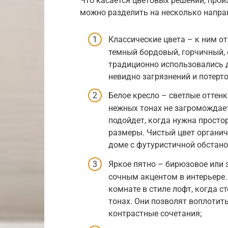
Что касается цветовых решений, про
можно разделить на несколько напра
Классические цвета – к ним от
темный бордовый, горчичный, 
традиционно использовались д
невидно загрязнений и потерто
Белое кресло – светлые оттен
нежных тонах не загромождает
подойдет, когда нужна просто
размеры. Чистый цвет органичн
доме с футуристичной обстано
Яркое пятно – бирюзовое или 
сочным акцентом в интерьере.
комнате в стиле лофт, когда 
тонах. Они позволят воплоти
контрастные сочетания;