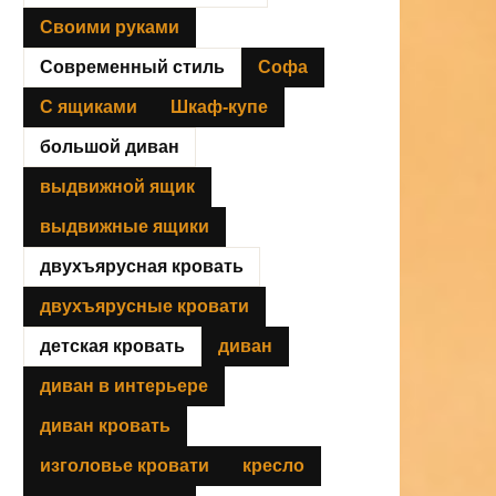
Своими руками
Современный стиль
Софа
С ящиками
Шкаф-купе
большой диван
выдвижной ящик
выдвижные ящики
двухъярусная кровать
двухъярусные кровати
детская кровать
диван
диван в интерьере
диван кровать
изголовье кровати
кресло