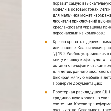
поразит самую взыскательную
модели в розовых тонах, легк
для мальчика может изображат
любители приключений выбир
кресла-кровати украшены прин
персонажами из комиксов.;
Кресло-кровать с деревянными
или спальне. Классические ра
˟Д 190. Удобно устроившись 
книгу и чашку кофе, пульт от 
оставить телефон и стакан во
для детей, раннего школьного 
Выбирая мягкую мебель в детск
Проверьте документацию;
Просторная раскладушка (Ш 16
традиционную кровать в спаль
состоянии. Кресло-трансформе
очень уютно. Складывать таку