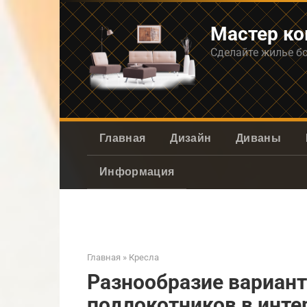
Перейти
к
Мастер к
контенту
Сделайте жилье б
Главная
Дизайн
Диваны
Информация
Главная
»
Кресла
Разнообразие вариант
подлокотников в инте