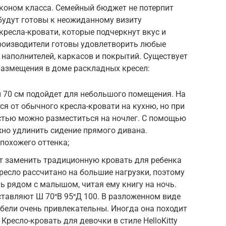
коном класса. Семейный бюджет не потерпит
 будут готовы к неожиданному визиту
кресла-кровати, которые подчеркнут вкус и
Производители готовы удовлетворить любые
 наполнителей, каркасов и покрытий. Существует
азмещения в доме раскладных кресел:
 70 см подойдет для небольшого помещения. На
ся от обычного кресла-кровати на кухню, но при
стью можно разместиться на ночлег. С помощью
но удлинить сидение прямого дивана.
похожего оттенка;
т заменить традиционную кровать для ребенка
ресло рассчитано на большие нагрузки, поэтому
ь рядом с малышом, читая ему книгу на ночь.
тавляют Ш 70˟В 95˟Д 100. В разложенном виде
бели очень привлекательны. Иногда она походит
Кресло-кровать для девочки в стиле HelloKitty