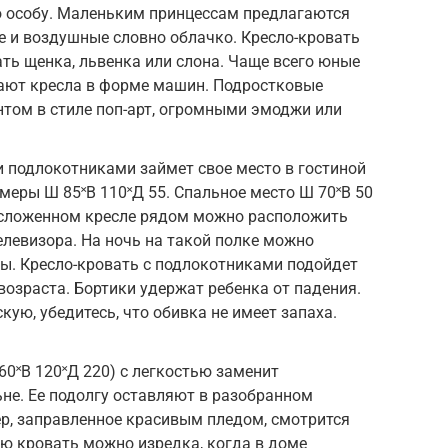
 особу. Маленьким принцессам предлагаются
ие и воздушные словно облачко. Кресло-кровать
ь щенка, львенка или слона. Чаще всего юные
ают кресла в форме машин. Подростковые
том в стиле поп-арт, огромными эмоджи или
 подлокотниками займет свое место в гостиной
змеры Ш 85˟В 110˟Д 55. Спальное место Ш 70˟В 50
в сложенном кресле рядом можно расположить
телевизора. На ночь на такой полке можно
ды. Кресло-кровать с подлокотниками подойдет
возраста. Бортики удержат ребенка от падения.
ую, убедитесь, что обивка не имеет запаха.
0˟В 120˟Д 220) с легкостью заменит
не. Ее подолгу оставляют в разобранном
р, заправленное красивым пледом, смотрится
ю кровать можно изредка, когда в доме