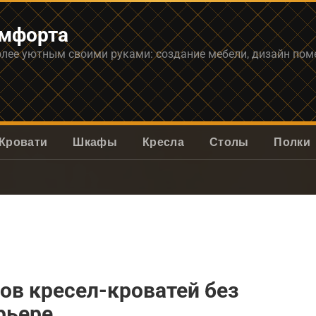
омфорта
олее уютным своими руками: создание мебели, дизайн по
Кровати
Шкафы
Кресла
Столы
Полки
ов кресел-кроватей без
рьере