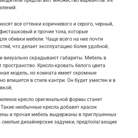
изводители предлагают множество вариантов. Их
влений:
носят все оттенки коричневого и серого, черный,
фисташковый и прочие тона, которые
ля обивки мебели. Чаще всего на них почти
стей, что делает эксплуатацию более удобной;
ки визуально скрадывают габариты. Мебель в
 пространство. Кресло-кровать белого цвета
рная модель, но комната имеет скромные
о впишется в стиле кантри. Он будет уместен и в
вкой;
зеленое кресло оригинальной формы станет
 Такие необычные кресла добавят красок
стены и прочая мебель выдержаны в приглушенных
ть смелые дизайнерские задумки, предполагающие