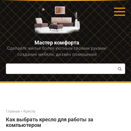
Перейти
к
контенту
Мастер комфорта
Сделайте жилье более уютным своими руками:
создание мебели, дизайн помещений
Поиск:
Главная
»
Кресла
Как выбрать кресло для работы за
компьютером