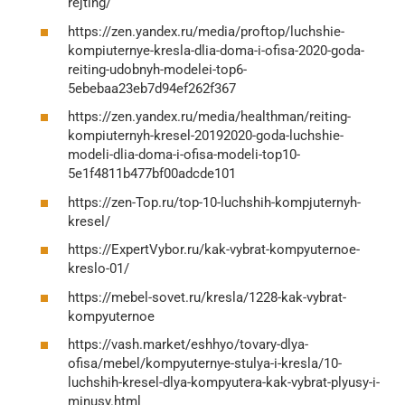
rejting/
https://zen.yandex.ru/media/proftop/luchshie-
kompiuternye-kresla-dlia-doma-i-ofisa-2020-goda-
reiting-udobnyh-modelei-top6-
5ebebaa23eb7d94ef262f367
https://zen.yandex.ru/media/healthman/reiting-
kompiuternyh-kresel-20192020-goda-luchshie-
modeli-dlia-doma-i-ofisa-modeli-top10-
5e1f4811b477bf00adcde101
https://zen-Top.ru/top-10-luchshih-kompjuternyh-
kresel/
https://ExpertVybor.ru/kak-vybrat-kompyuternoe-
kreslo-01/
https://mebel-sovet.ru/kresla/1228-kak-vybrat-
kompyuternoe
https://vash.market/eshhyo/tovary-dlya-
ofisa/mebel/kompyuternye-stulya-i-kresla/10-
luchshih-kresel-dlya-kompyutera-kak-vybrat-plyusy-i-
minusy.html