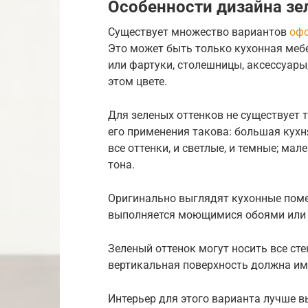
Особенности дизайна зе
Существует множество вариантов
офо
Это может быть только кухонная меб
или фартуки, столешницы, аксессуары
этом цвете.
Для зеленых оттенков не существует 
его применения такова: большая кухн
все оттенки, и светлые, и темные; мал
тона.
Оригинально выглядят кухонные поме
выполняется моющимися обоями или 
Зеленый оттенок могут носить все сте
вертикальная поверхность должна име
Интерьер для этого варианта лучше в