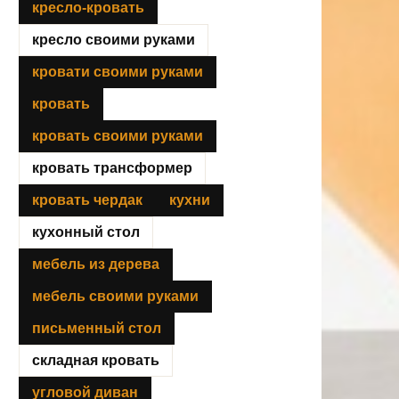
кресло-кровать
кресло своими руками
кровати своими руками
кровать
кровать своими руками
кровать трансформер
кровать чердак
кухни
кухонный стол
мебель из дерева
мебель своими руками
письменный стол
складная кровать
угловой диван