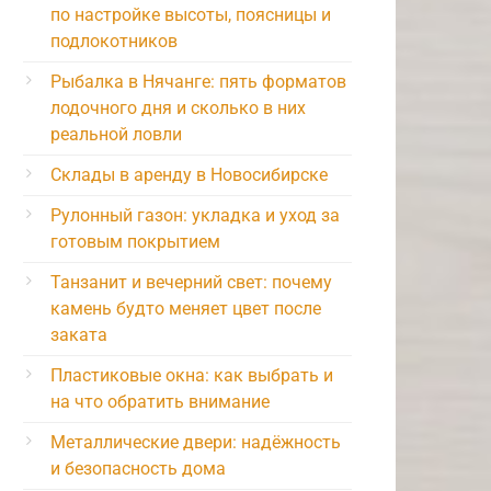
по настройке высоты, поясницы и
подлокотников
Рыбалка в Нячанге: пять форматов
лодочного дня и сколько в них
реальной ловли
Склады в аренду в Новосибирске
Рулонный газон: укладка и уход за
готовым покрытием
Танзанит и вечерний свет: почему
камень будто меняет цвет после
заката
Пластиковые окна: как выбрать и
на что обратить внимание
Металлические двери: надёжность
и безопасность дома