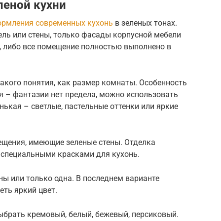
леной кухни
рмления современных кухонь
в зеленых тонах.
ель или стены, только фасады корпусной мебели
, либо все помещение полностью выполнено в
такого понятия, как размер комнаты. Особенность
я – фантазии нет предела, можно использовать
енькая – светлые, пастельные оттенки или яркие
щения, имеющие зеленые стены. Отделка
специальными красками для кухонь.
ны или только одна. В последнем варианте
ть яркий цвет.
ыбрать кремовый, белый, бежевый, персиковый.