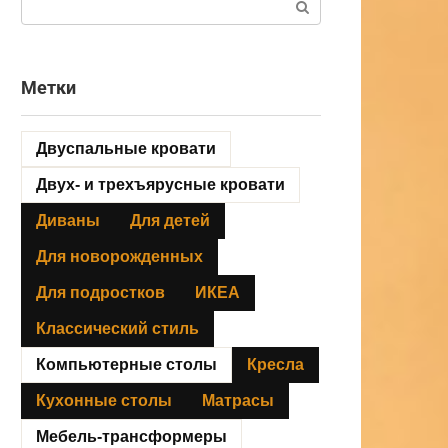
Метки
Двуспальные кровати
Двух- и трехъярусные кровати
Диваны
Для детей
Для новорожденных
Для подростков
ИКЕА
Классический стиль
Компьютерные столы
Кресла
Кухонные столы
Матрасы
Мебель-трансформеры