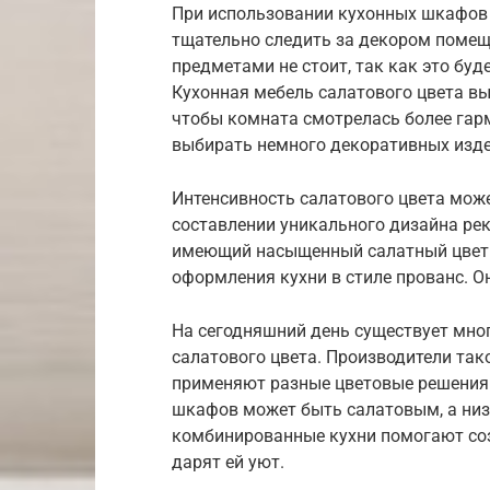
При использовании кухонных шкафов 
тщательно следить за декором помещ
предметами не стоит, так как это бу
Кухонная мебель салатового цвета вы
чтобы комната смотрелась более гар
выбирать немного декоративных изде
Интенсивность салатового цвета мож
составлении уникального дизайна ре
имеющий насыщенный салатный цвет.
оформления кухни в стиле прованс. О
На сегодняшний день существует мно
салатового цвета. Производители та
применяют разные цветовые решения.
шкафов может быть салатовым, а низ
комбинированные кухни помогают соз
дарят ей уют.