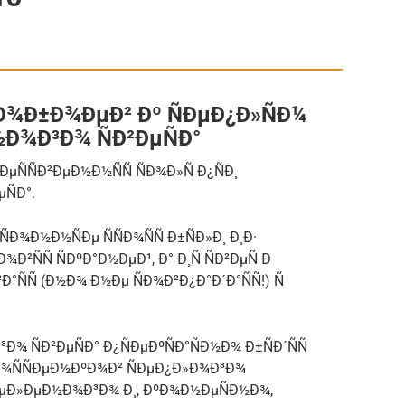
Ð¾Ð±Ð¾ÐµÐ² Ðº ÑÐµÐ¿Ð»ÑÐ¼
½Ð¾Ð³Ð¾ ÑÐ²ÐµÑÐ°
ÑÑÐµÑÑÐ²ÐµÐ½Ð½ÑÑ ÑÐ¾Ð»Ñ Ð¿ÑÐ¸
µÑÐ°.
ÑÐ¾Ð½Ð½ÑÐµ ÑÑÐ¾ÑÑ Ð±ÑÐ»Ð¸ Ð¸Ð·
Ð²ÑÑ ÑÐºÐ°Ð½ÐµÐ¹, Ð° Ð¸Ñ ÑÐ²ÐµÑ Ð
°ÑÑ (Ð½Ð¾ Ð½Ðµ ÑÐ¾Ð²Ð¿Ð°Ð´Ð°ÑÑ!) Ñ
³Ð¾ ÑÐ²ÐµÑÐ° Ð¿ÑÐµÐºÑÐ°ÑÐ½Ð¾ Ð±ÑÐ´ÑÑ
Ð¾ÑÑÐµÐ½ÐºÐ¾Ð² ÑÐµÐ¿Ð»Ð¾Ð³Ð¾
ÐµÐ»ÐµÐ½Ð¾Ð³Ð¾ Ð¸, ÐºÐ¾Ð½ÐµÑÐ½Ð¾,