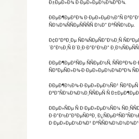
Ð±ÐµÐ»Ð¾ Ð·ÐµÐ»ÐµÐ½Ð¾Ð³Ð¾.
ÐÐµÐ¶ÐµÐ²Ð¾ Ð·ÐµÐ»ÐµÐ½Ð°Ñ Ð³Ð°Ð
ÑÐ¼Ð¾ÑÑÐµÑÑÑÑ Ð½Ð° ÐºÑÑÐ½Ðµ.
Ð¢Ð°ÐºÐ¸Ðµ ÑÐ¾ÑÐµÑÐ°Ð½Ð¸Ñ ÑÐ²Ðµ
´Ð°Ð½Ð¸Ñ Ð´Ð¸Ð·Ð°Ð¹Ð½Ð° Ð¸Ð½ÑÐµÑ
ÐÐµÐ¶ÐµÐ²ÑÐµ ÑÑÐµÐ½Ñ, ÑÑÐºÐ¾-Ð·
ÑÐ²ÐµÑÐ»Ð¾-Ð·ÐµÐ»ÐµÐ½Ð¾Ð³Ð¾ ÑÐ
ÐÐµÐ¶Ð½Ð¾-Ð·ÐµÐ»ÐµÐ½ÑÐ¹ ÑÐ²ÐµÑ
Ð³Ð°ÑÐ¼Ð¾Ð½Ð¸ÑÑÐµÑ Ñ Ð±ÐµÐ¶ÐµÐ
ÐÐµÐ»ÑÐµ Ñ Ð·ÐµÐ»ÐµÐ½ÑÐ¼ ÑÐ¸ÑÑ
Ð·Ð°Ð½Ð°Ð²ÐµÑÐºÐ¸ Ð¿ÑÐµÐºÑÐ°ÑÐ
Ð·ÐµÐ»ÐµÐ½Ð¾Ð¹ ÐºÑÑÐ¾Ð½Ð½Ð¾Ð¹