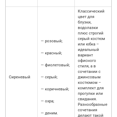
Классический
цвет для
блузки,
водолазки
плюс строгий
серый костюм
— розовый;
или юбка –
идеальный
— красный;
вариант
офисного
— фиолетовый;
стиля, а в
сочетании с
Сиреневый
— серый;
джинсовым
костюмом –
комплект для
— коричневый;
прогулки или
свидания.
— охра;
Разнообразные
сочетания
— деним.
делают такой