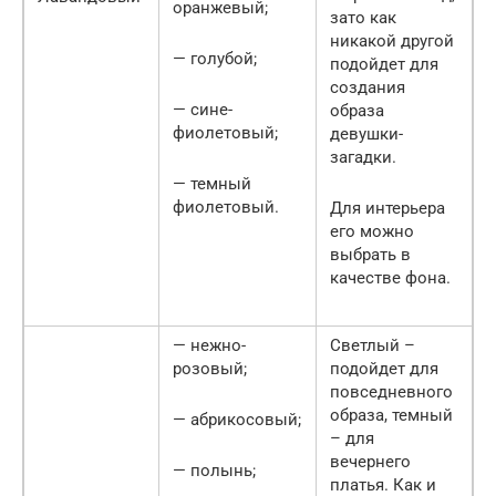
оранжевый;
зато как
никакой другой
— голубой;
подойдет для
создания
— сине-
образа
фиолетовый;
девушки-
загадки.
— темный
фиолетовый.
Для интерьера
его можно
выбрать в
качестве фона.
— нежно-
Светлый –
розовый;
подойдет для
повседневного
образа, темный
— абрикосовый;
– для
вечернего
— полынь;
платья. Как и