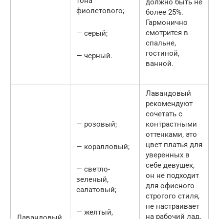
тона
должно быть не
фиолетового;
более 25%.
Гармонично
смотрится в
— серый;
спальне,
гостиной,
— черный.
ванной.
Лавандовый
рекомендуют
сочетать с
— розовый;
контрастными
оттенками, это
цвет платья для
— коралловый;
уверенных в
себе девушек,
— светло-
он не подходит
зеленый,
для офисного
салатовый;
строгого стиля,
не настраивает
— желтый,
на рабочий лад,
Лавандовый