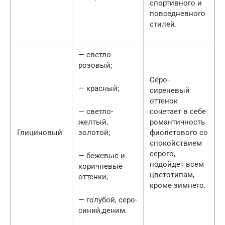
спортивного и
повседневного
стилей.
— светло-
розовый;
Серо-
— красный;
сиреневый
оттенок
— светло-
сочетает в себе
желтый,
романтичность
Глициновый
золотой;
фиолетового со
спокойствием
серого,
— бежевые и
подойдет всем
коричневые
цветотипам,
оттенки;
кроме зимнего.
— голубой, серо-
синий,деним.