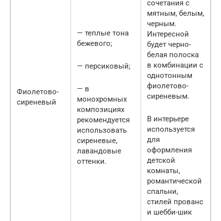
сочетания с
мятным, белым,
черным.
— теплые тона
Интересной
бежевого;
будет черно-
белая полоска
в комбинации с
— персиковый;
однотонным
фиолетово-
— в
Фиолетово-
сиреневым.
монохромных
сиреневый
композициях
В интерьере
рекомендуется
используется
использовать
для
сиреневые,
оформления
лавандовые
детской
оттенки.
комнаты,
романтической
спальни,
стилей прованс
и шебби-шик