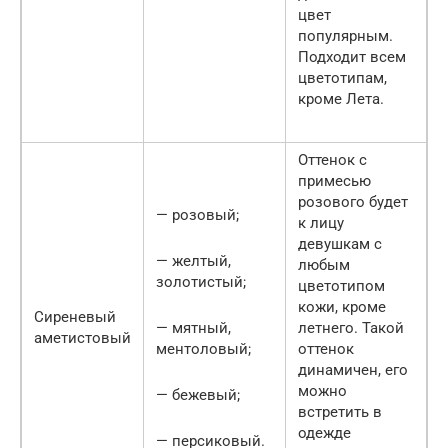
цвет
популярным.
Подходит всем
цветотипам,
кроме Лета.
Оттенок с
примесью
розового будет
— розовый;
к лицу
девушкам с
— желтый,
любым
золотистый;
цветотипом
кожи, кроме
Сиреневый
— мятный,
летнего. Такой
аметистовый
ментоловый;
оттенок
динамичен, его
можно
— бежевый;
встретить в
одежде
— персиковый.