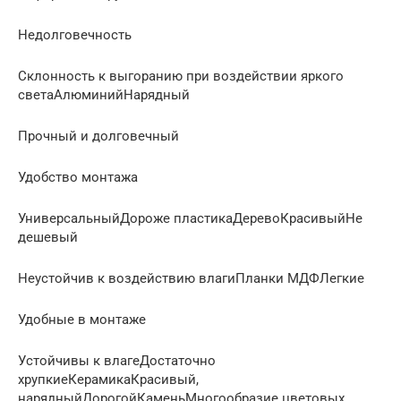
Недолговечность
Склонность к выгоранию при воздействии яркого
светаАлюминийНарядный
Прочный и долговечный
Удобство монтажа
УниверсальныйДороже пластикаДеревоКрасивыйНе
дешевый
Неустойчив к воздействию влагиПланки МДФЛегкие
Удобные в монтаже
Устойчивы к влагеДостаточно
хрупкиеКерамикаКрасивый,
нарядныйДорогойКаменьМногообразие цветовых