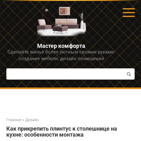
Перейти
к
контенту
Мастер комфорта
Сделайте жилье более уютным своими руками:
создание мебели, дизайн помещений
Поиск:
Главная
»
Дизайн
Как прикрепить плинтус к столешнице на
кухне: особенности монтажа