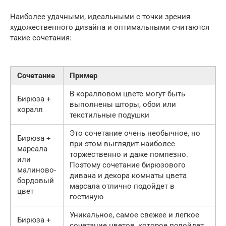
Наиболее удачными, идеальными с точки зрения
художественного дизайна и оптимальными считаются
такие сочетания:
Сочетание
Пример
В коралловом цвете могут быть
Бирюза +
выполнены шторы, обои или
коралл
текстильные подушки
Это сочетание очень необычное, но
Бирюза +
при этом выглядит наиболее
марсала
торжественно и даже помпезно.
или
Поэтому сочетание бирюзового
малиново-
дивана и декора комнаты цвета
бордовый
марсала отлично подойдет в
цвет
гостиную
Уникальное, самое свежее и легкое
Бирюза +
сочетание цветов, которое подойдет