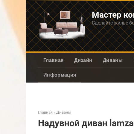
Перейти
к
Мастер к
контенту
Сделайте жилье б
Главная
Дизайн
Диваны
Информация
Главная
»
Диваны
Надувной диван lamza