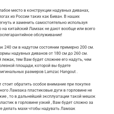
слабое место в конструкции надувных диванах,
огах из России таких как Биван. В наших
егнуть и заменить самостоятельно используя
 на китайский Ламзак не дают вообще или всего
 послегарантийное обслуживание!
к 240 см в надутом состоянии примерно 200 см.
рмы надувных диванов от 180 см до 260 см.
 лежак, тем Вам будет сложнее его надуть, чем
олезной площади, которой вы будете
игинальных размеров Lamzac Hangout .
т стоит обратить особое внимание при покупке
ного Ламзака пластиковые дуги в горловине не
кие , то в дальнейшей эксплуатации такой мешок
пластик в горловине узкий , Вам будет сложно за
те делать махи чтобы надувать Ламзак