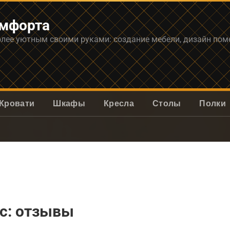
омфорта
олее уютным своими руками: создание мебели, дизайн по
Кровати
Шкафы
Кресла
Столы
Полки
c: отзывы