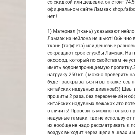
со скидкой или дешевле, он стоит 74,
официальном сайте Ламзак shop.fatb
нет !
1) Материал (ткань) указывают нейлон
Ламзак из нейлона не шьют! Обычно 
ткань (таффета) или дешевые разнов
сокращают срок службы Ламзак. На н
оксфорд, который по свойствам не ус
иметь водонепроницаемую пропитку.2
нагрузку 250 кг. ( можно проверить н
будет раскрываться и вы окажетесь н
китайских надувных диванов!3) Швы 
прошиты 2 раза, без пересечений и обр
китайских надувных лежаках это лоте
отличить! Проверить можно только п
надувные гамаки, где не используют
их вообще не надо рассматривать к п
воздух выходит через щели в швах и и