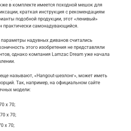
акже в комплекте имеется походной мешок для
фиксации, краткая инструкция с рекомендациям
арианты подобной продукции, этот «ленивый»
 он практически самонадувающийся.
 параметры надувных диванов считались
аконичность этого изобретения не представляли
тов, однако компания Lamzac Dream уже начала
влении.
 еще называют, «Hangout-шезлонг», может иметь
орций. Так, например, на официальном сайте
ичных модели:
0 x 70;
0 x 70;
0 x 70;