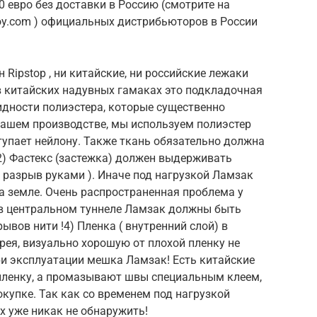
50 евро без доставки в Россию (смотрите на
oy.com ) официальных дистрибьюторов в России
 Ripstop , ни китайские, ни российские лежаки
в китайских надувных гамаках это подкладочная
идности полиэстера, которые существенно
ашем производстве, мы используем полиэстер
тупает нейлону. Также ткань обязательно должна
) Фастекс (застежка) должен выдерживать
а разрыв руками ). Иначе под нагрузкой Ламзак
а земле. Очень распространенная проблема у
в центральном туннеле Ламзак должны быть
ывов нити !4) Пленка ( внутренний слой) в
рея, визуально хорошую от плохой пленку не
ри эксплуатации мешка Ламзак! Есть китайские
 пленку, а промазывают швы специальным клеем,
окупке. Так как со временем под нагрузкой
х уже никак не обнаружить!