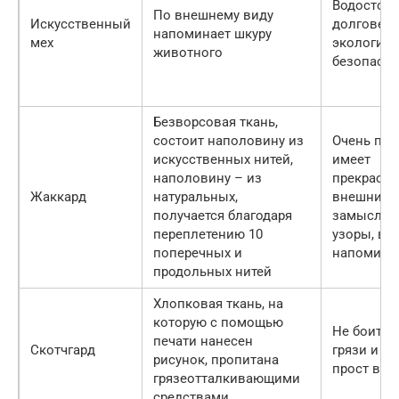
Водостойк
По внешнему виду
Искусственный
долговечн
напоминает шкуру
мех
экологиче
животного
безопасен
Безворсовая ткань,
состоит наполовину из
Очень про
искусственных нитей,
имеет
наполовину – из
прекрасн
Жаккард
натуральных,
внешний 
получается благодаря
замыслов
переплетению 10
узоры, вн
поперечных и
напомина
продольных нитей
Хлопковая ткань, на
которую с помощью
Не боится
печати нанесен
Скотчгард
грязи и во
рисунок, пропитана
прост в ух
грязеотталкивающими
средствами