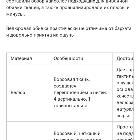
составили обзор наиболее подходящих для диванной
обивки тканей, а также проанализировали их плюсы и
минусы.
Велюровая обивка практически не отличима от бархата
и довольно приятна на ощупь
Материал
Особенности
Достоинс
Дает прия
тактильн
Ворсовая ткань,
ощущения
создается
основа
Велюр
переплетением 5 нитей:
качествен
4 вертикально, 1
велюра –
горизонтально
натуральн
сырье
Простота в
Ворсовый, нетканый
не поддае