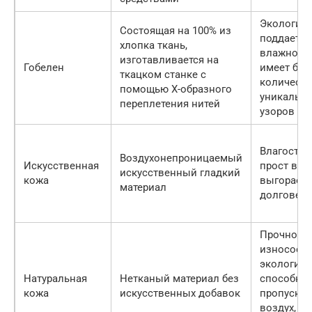
Экологичн
Состоящая на 100% из
поддается
хлопка ткань,
влажной ч
изготавливается на
Гобелен
имеет бо
ткацком станке с
количест
помощью Х-образного
уникальн
переплетения нитей
узоров
Влагостой
Воздухонепроницаемый
Искусственная
прост в ух
искусственный гладкий
кожа
выгорает,
материал
долговеч
Прочность
износосто
экологичн
Натуральная
Нетканый материал без
способно
кожа
искусственных добавок
пропускат
воздух,