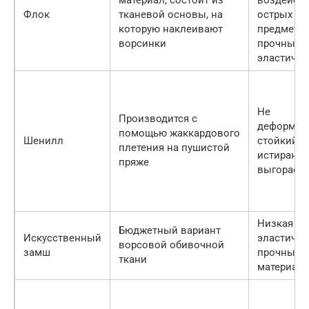
материал, состоит из
воздейст
Флок
тканевой основы, на
острых
которую наклеивают
предметов
ворсинки
прочный,
эластичн
Не
Производится с
деформиру
помощью жаккардового
Шенилл
стойкий к
плетения на пушистой
истиранию
пряже
выгорает
Низкая це
Бюджетный вариант
Искусственный
эластичны
ворсовой обивочной
замш
прочный
ткани
материал