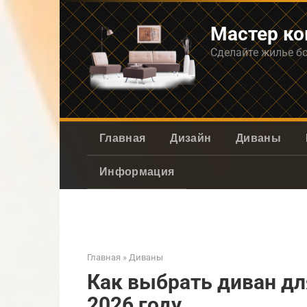
Перейти
к
Мастер к
контенту
Сделайте жилье б
Главная
Дизайн
Диваны
Информация
Главная
»
Диваны
Как выбрать диван дл
2026 году