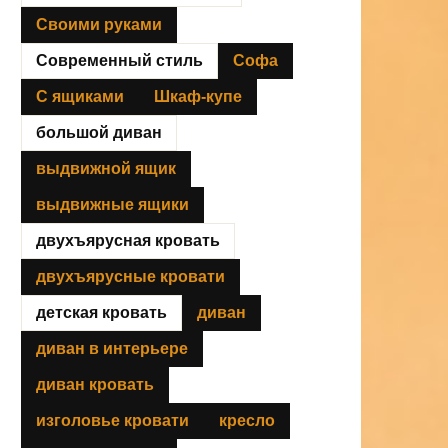
Своими руками
Современный стиль
Софа
С ящиками
Шкаф-купе
большой диван
выдвижной ящик
выдвижные ящики
двухъярусная кровать
двухъярусные кровати
детская кровать
диван
диван в интерьере
диван кровать
изголовье кровати
кресло