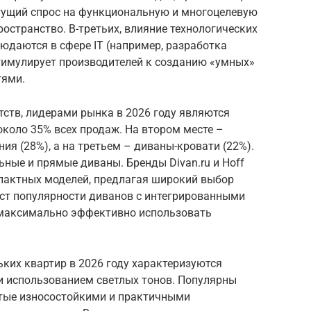
стущий спрос на функциональную и многоцелевую
остранство. В-третьих, влияние технологических
людаются в сфере IT (например, разработка
), стимулирует производителей к созданию «умных»
тями.
ств, лидерами рынка в 2026 году являются
оло 35% всех продаж. На втором месте –
ия (28%), а на третьем – диваны-кровати (22%).
ные и прямые диваны. Бренды Divan.ru и Hoff
пактных моделей, предлагая широкий выбор
ост популярности диванов с интегрированными
максимально эффективно использовать
ких квартир в 2026 году характеризуются
 использованием светлых тонов. Популярны
тые износостойкими и практичными