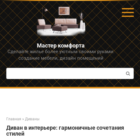
Перейти
к
контенту
Мастер комфорта
Сделайте жилье более уютным своими руками:
создание мебели, дизайн помещений
Поиск:
Главная
»
Диваны
Диван в интерьере: гармоничные сочетания
стилей