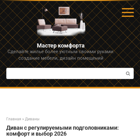
Перейти
к
контенту
Мастер комфорта
Сделайте жилье более уютным своими руками:
создание мебели, дизайн помещений
Поиск:
Главная
»
Диваны
Диван с регулируемыми подголовниками:
комфорт и выбор 2026