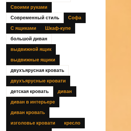
Своими руками
Современный стиль
Софа
С ящиками
Шкаф-купе
большой диван
выдвижной ящик
выдвижные ящики
двухъярусная кровать
двухъярусные кровати
детская кровать
диван
диван в интерьере
диван кровать
изголовье кровати
кресло