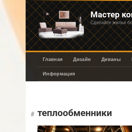
Перейти
к
Мастер к
контенту
Сделайте жилье б
Главная
Дизайн
Диваны
Информация
теплообменники