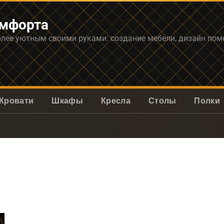
омфорта
олее уютным своими руками: создание мебели, дизайн по
Кровати
Шкафы
Кресла
Столы
Полки