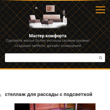
Перейти
к
контенту
Мастер комфорта
Сделайте жилье более уютным своими руками:
создание мебели, дизайн помещений
Поиск:
стеллаж для рассады с подсветкой