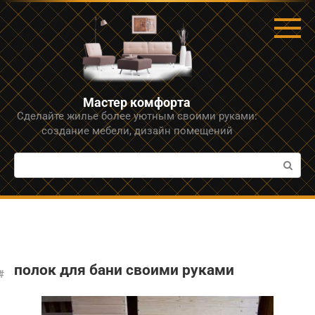
Перейти
к
контенту
Мастер комфорта
Сделайте жилье более уютным своими руками:
создание мебели, дизайн помещений
Поиск:
полок для бани своими руками