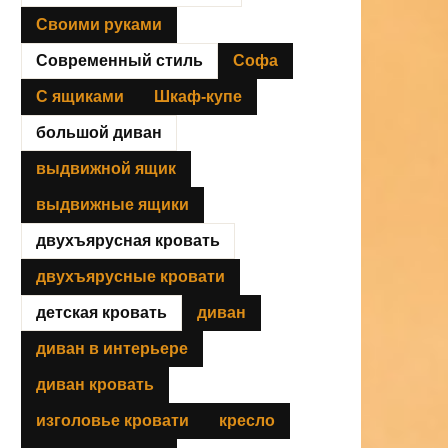
Своими руками
Современный стиль
Софа
С ящиками
Шкаф-купе
большой диван
выдвижной ящик
выдвижные ящики
двухъярусная кровать
двухъярусные кровати
детская кровать
диван
диван в интерьере
диван кровать
изголовье кровати
кресло