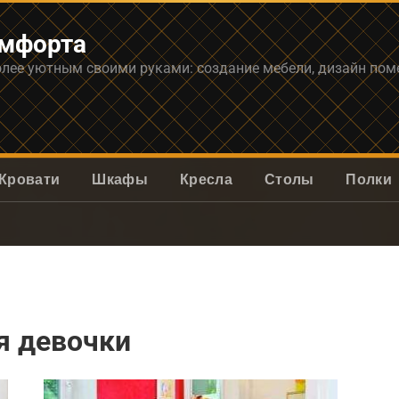
омфорта
олее уютным своими руками: создание мебели, дизайн по
Кровати
Шкафы
Кресла
Столы
Полки
я девочки