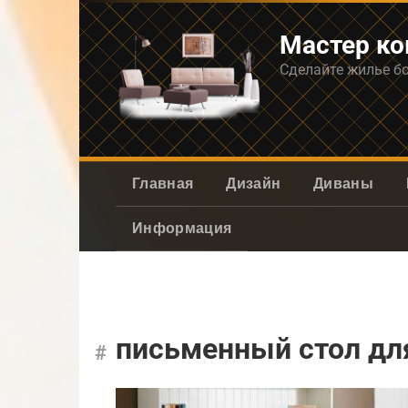
Перейти
к
Мастер к
контенту
Сделайте жилье б
Главная
Дизайн
Диваны
Информация
письменный стол дл