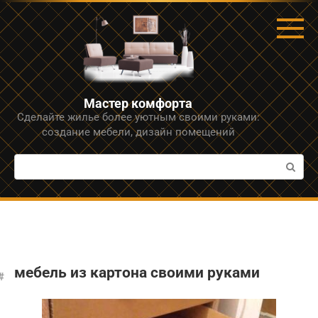
Перейти
к
контенту
Мастер комфорта
Сделайте жилье более уютным своими руками:
создание мебели, дизайн помещений
Поиск:
мебель из картона своими руками